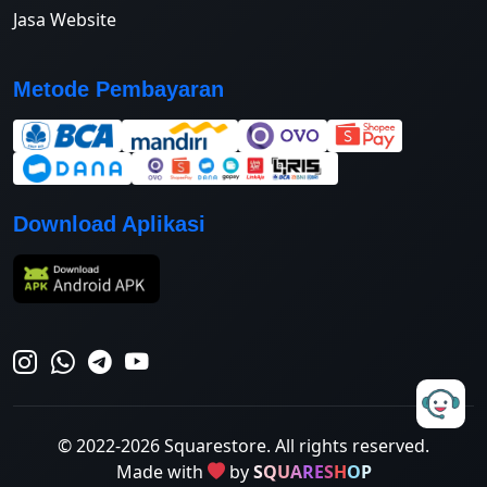
Jasa Website
Metode Pembayaran
Download Aplikasi
© 2022-2026 Squarestore. All rights reserved.
Made with
by
S
Q
U
A
R
E
S
H
O
P