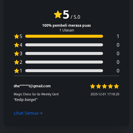
5
/
5.0
100% pembeli merasa puas
1 Ulasan
5
1
4
0
3
0
2
0
1
0
dhe******l@gmail.com
5 dari 5 bintang
Magic Chess Go Go Weekly Card
2025-12-01 17:18:20
“Kedip banget”
Lihat Semua