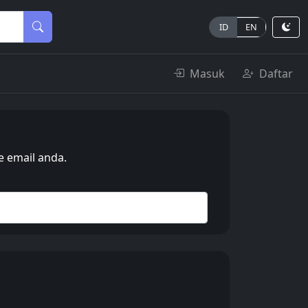
ID
EN
Masuk
Daftar
e email anda.