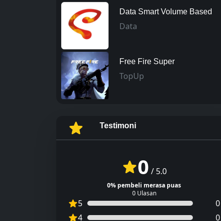
Data Smart Volume Based
Data
Free Fire Super
TopUp
Testimoni
0
/
5.0
0% pembeli merasa puas
0 Ulasan
5
0
4
0