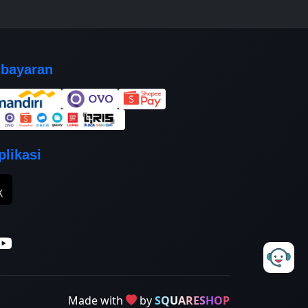
bayaran
likasi
Made with
by
S
Q
U
A
R
E
S
H
O
P