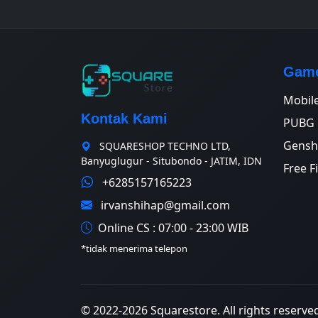
Game
Mobil
Kontak Kami
PUBG 
Gensh
SQUARESHOP TECHNO LTD,
Banyuglugur - Situbondo - JATIM, IDN
Free F
+6285157165223
irvanshihap@gmail.com
Online CS : 07:00 - 23:00 WIB
*tidak menerima telepon
© 2022-2026 Squarestore. All rights reserve