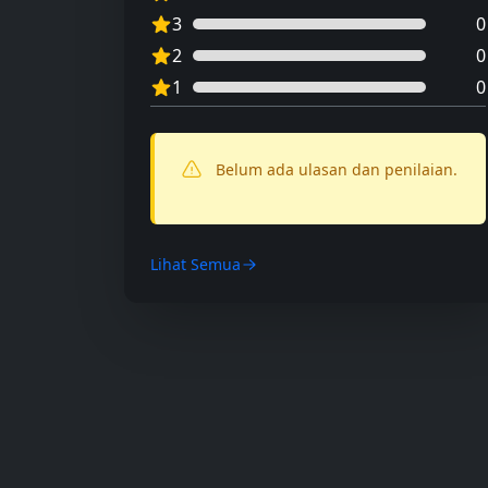
3
0
2
0
1
0
Belum ada ulasan dan penilaian.
Lihat Semua